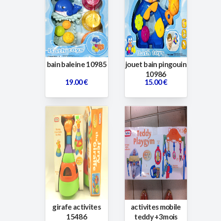
bain baleine 10985
jouet bain pingouin
10986
19.00 €
15.00 €
girafe activites
activites mobile
15486
teddy +3mois