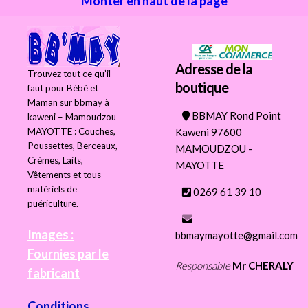
Monter en haut de la page
Adresse de la
Trouvez tout ce qu’il
boutique
faut pour Bébé et
Maman sur bbmay à
BBMAY Rond Point
kaweni – Mamoudzou
Kaweni 97600
MAYOTTE : Couches,
Poussettes, Berceaux,
MAMOUDZOU -
Crèmes, Laits,
MAYOTTE
Vêtements et tous
matériels de
0269 61 39 10
puériculture.
Images :
bbmaymayotte@gmail.com
Fournies par le
Responsable
Mr CHERALY
fabricant
Conditions