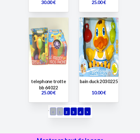
30.00 €
25.00 €
telephone trotte
bain duck 2030225
bb 64022
25.00 €
10.00 €
`
1
2
3
4