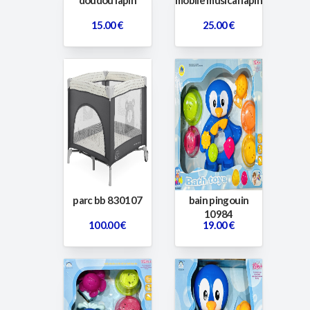
doudou lapin
mobile musical lapin
15.00 €
25.00 €
parc bb 830107
bain pingouin
10984
100.00 €
19.00 €