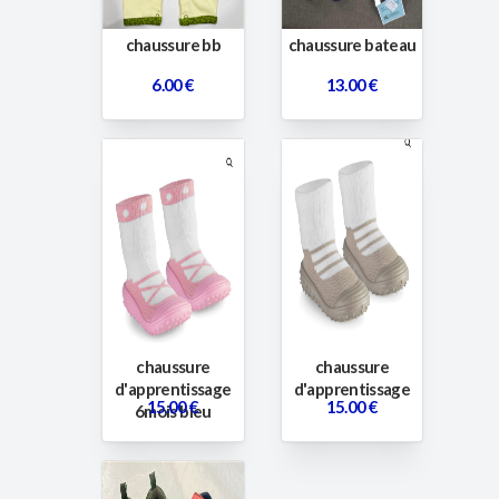
chaussure bb
chaussure bateau
6.00 €
13.00 €
chaussure
chaussure
d'apprentissage
d'apprentissage
15.00 €
15.00 €
6mois bleu