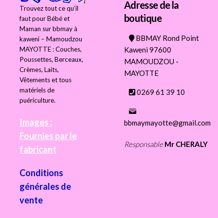
Adresse de la
Trouvez tout ce qu’il
boutique
faut pour Bébé et
Maman sur bbmay à
BBMAY Rond Point
kaweni – Mamoudzou
Kaweni 97600
MAYOTTE : Couches,
Poussettes, Berceaux,
MAMOUDZOU -
Crèmes, Laits,
MAYOTTE
Vêtements et tous
matériels de
0269 61 39 10
puériculture.
Images :
bbmaymayotte@gmail.com
Fournies par le
Responsable
Mr CHERALY
fabricant
Conditions
générales de
vente