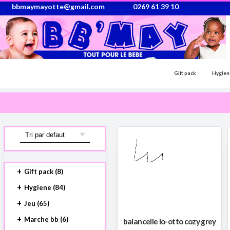
bbmaymayotte@gmail.com
0269 61 39 10
Gift pack
Hygien
Gift pack (8)
Coffret cadeau (8)
Hygiene (84)
Accessoires de bain (9)
Jeu (65)
Allaitement (4)
Eveils (44)
Marche bb (6)
balancelle lo-otto cozy grey
Autre (41)
Jouet (21)