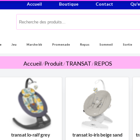
Accueil
Boutique
Contact
Qu'e
e
Jeu
Marche bb
Promenade
Repas
Sommeil
Sortie
Accueil
Produit
TRANSAT
REPOS
/
/
/
transat lo-ralf grey
transat lo-iris beige sand
tr