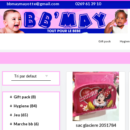
bbmaymayotte@gmail.com
0269 61 39 10
Gift pack
Hygien
Gift pack (8)
Coffret cadeau (8)
Hygiene (84)
Accessoires de bain (9)
Jeu (65)
Allaitement (4)
Eveils (44)
Marche bb (6)
sac glaciere 2051784
Autre (41)
Jouet (21)