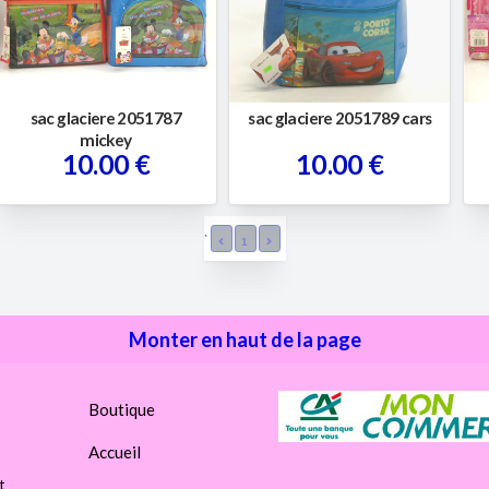
sac glaciere 2051787
sac glaciere 2051789 cars
mickey
10.00 €
10.00 €
`
1
Monter en haut de la page
Boutique
Accueil
t