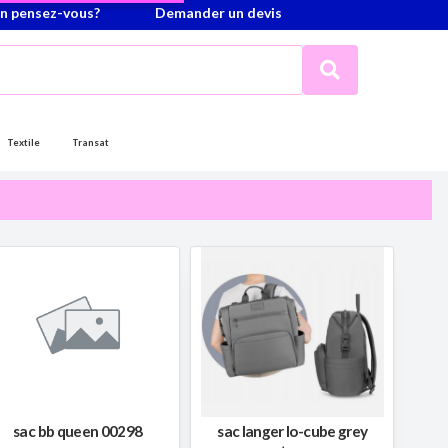
n pensez-vous?
Demander un devis
Textile
Transat
sac bb queen 00298
sac langer lo-cube grey