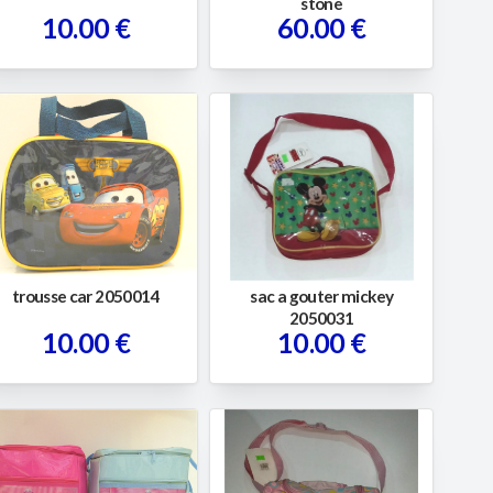
stone
10.00 €
60.00 €
trousse car 2050014
sac a gouter mickey
2050031
10.00 €
10.00 €