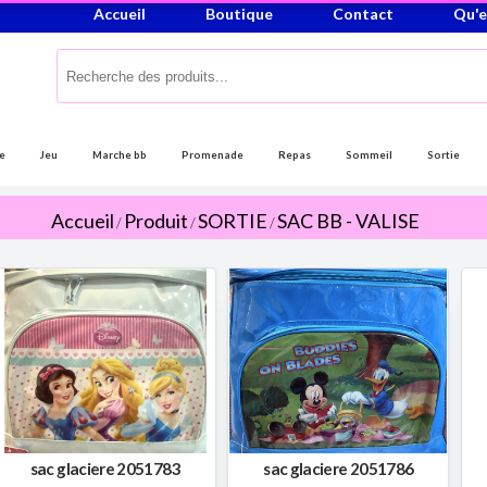
Accueil
Boutique
Contact
Qu'e
e
Jeu
Marche bb
Promenade
Repas
Sommeil
Sortie
Accueil
Produit
SORTIE
SAC BB - VALISE
/
/
/
sac glaciere 2051783
sac glaciere 2051786