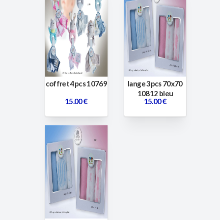
coffret 4pcs 10769
lange 3pcs 70x70
10812 bleu
15.00 €
15.00 €