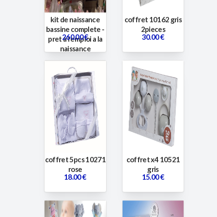
kit de naissance
coffret 10162 gris
bassine complete -
2pieces
260.00 €
30.00 €
pret a l emploi a la
naissance
coffret 5pcs 10271
coffret x4 10521
rose
gris
18.00 €
15.00 €